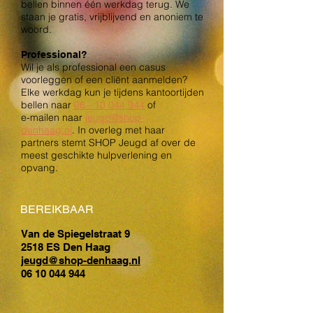
bellen binnen één werkdag terug.
We
staan je gratis, vrijblijvend en anoniem te
woord.
Professional?
Wil je als professional een casus
voorleggen of een cliënt aanmelden?
Elke werkdag kun je tijdens kantoortijden
bellen naar
06 - 10 044 944
of
e-mailen naar
jeugd@shop-
denhaag.nl
. In overleg met haar
partners stemt SHOP Jeugd af over de
meest geschikte hulpverlening en
opvang.
BEREIKBAAR
Van de Spiegelstraat 9
2518 ES Den Haag
jeugd@shop-denhaag.nl
06 10 044 944