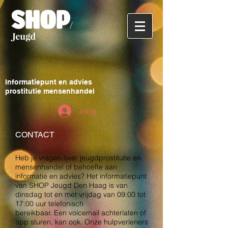
Informatiepunt en advies
prostitutie mensenhandel
Inloggen
CONTACT
Heb je vragen over jeugdprostitutie en
mensenhandel of behoefte aan
informatie en advies? Het informatiepunt
van SHOP Jeugd Den Haag is van
dinsdag tot en met vrijdag van 09:00 tot
17:00 uur
telefonisch
bereikbaar
.
E
en voicemail achterlaten of
app sturen, kan ook. Onze hulpverleners